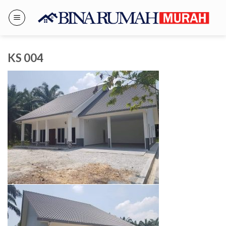
Skip
to
content
KS 004